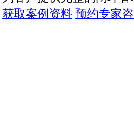
获取案例资料
预约专家咨