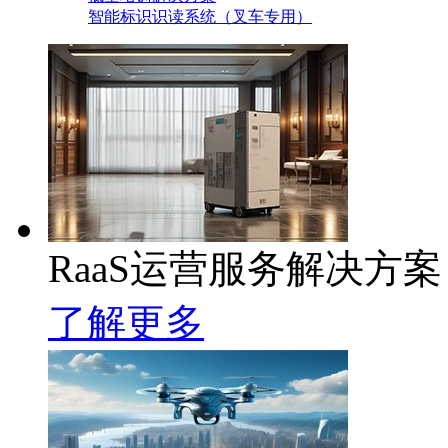
智能标识识读系统（叉车专用）
RaaS运营服务解决方案
了解更多