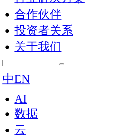
合作伙伴
投资者关系
关于我们
中
EN
AI
数据
云