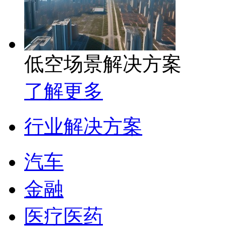
低空场景解决方案
了解更多
行业解决方案
汽车
金融
医疗医药