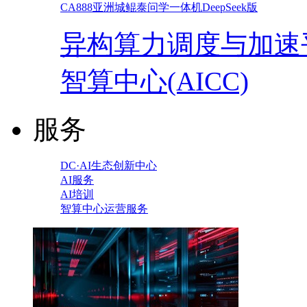
CA888亚洲城鲲泰问学一体机DeepSeek版
异构算力调度与加速
智算中心(AICC)
服务
DC·AI生态创新中心
AI服务
AI培训
智算中心运营服务