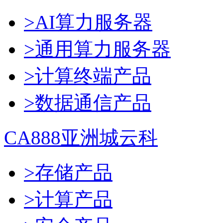
>AI算力服务器
>通用算力服务器
>计算终端产品
>数据通信产品
CA888亚洲城云科
>存储产品
>计算产品