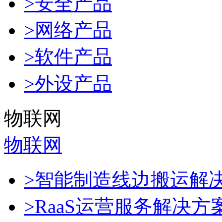
>安全产品
>网络产品
>软件产品
>外设产品
物联网
物联网
>智能制造线边搬运解
>RaaS运营服务解决方